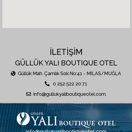
İLETİŞİM
GÜLLÜK YALI BOUTIQUE OTEL
Güllük Mah. Çamlık Sok.No:41 - MİLAS/MUĞLA
0 252 522 20 71
info@gullukyaliboutiqueotel.com
info@gullukyaliboutiqueotel.com