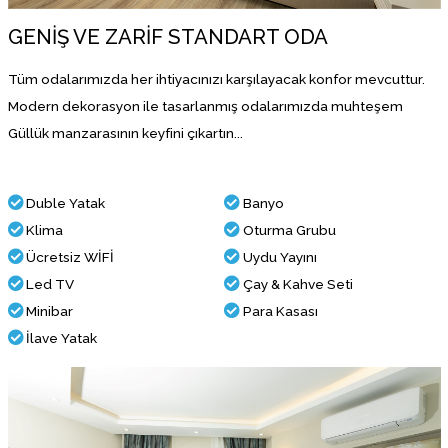
GENİŞ VE ZARİF STANDART ODA
Tüm odalarımızda her ihtiyacınızı karşılayacak konfor mevcuttur.
Modern dekorasyon ile tasarlanmış odalarımızda muhteşem
Güllük manzarasının keyfini çıkartın...
Duble Yatak
Banyo
Klima
Oturma Grubu
Ücretsiz WİFİ
Uydu Yayını
Led TV
Çay & Kahve Seti
Minibar
Para Kasası
İlave Yatak