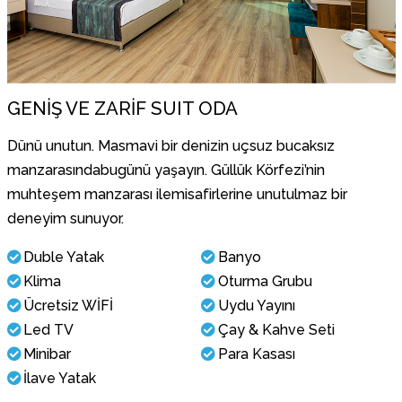
GENİŞ VE ZARİF SUIT ODA
Dünü unutun. Masmavi bir denizin uçsuz bucaksız
manzarasındabugünü yaşayın. Güllük Körfezi’nin
muhteşem manzarası ilemisafirlerine unutulmaz bir
deneyim sunuyor.
Duble Yatak
Banyo
Klima
Oturma Grubu
Ücretsiz WİFİ
Uydu Yayını
Led TV
Çay & Kahve Seti
Minibar
Para Kasası
İlave Yatak